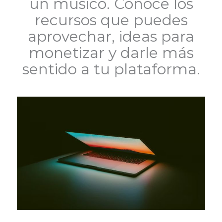
un músico. Conoce los
recursos que puedes
aprovechar, ideas para
monetizar y darle más
sentido a tu plataforma.