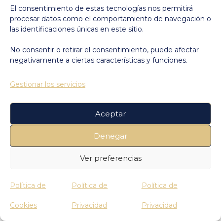
El consentimiento de estas tecnologías nos permitirá
quieras, cuando quieras.
procesar datos como el comportamiento de navegación o
las identificaciones únicas en este sitio.
Actualiza tus contenidos, quita
No consentir o retirar el consentimiento, puede afectar
o agrega información. Incluye
negativamente a ciertas características y funciones.
fotos, audios o videos.
Gestionar los servicios
Aceptar
Crea enlaces que luego podrás
Denegar
enviar por correo o mensajería,
Ver preferencias
compartir en redes sociales o
usar en publicidad. Libertad
Política de
Política de
Política de
total.
Cookies
Privacidad
Privacidad