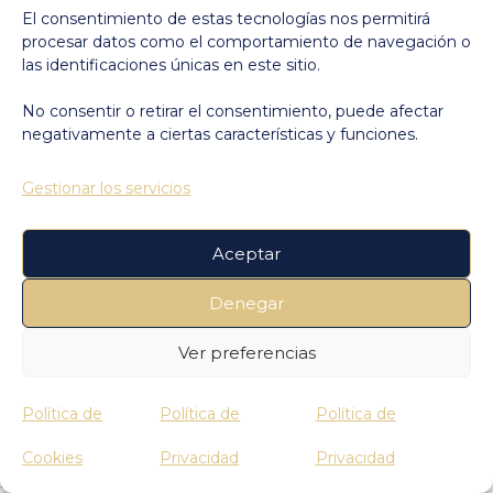
El consentimiento de estas tecnologías nos permitirá
procesar datos como el comportamiento de navegación o
las identificaciones únicas en este sitio.
No consentir o retirar el consentimiento, puede afectar
negativamente a ciertas características y funciones.
Gestionar los servicios
Buenos regalos para disfrutar
Aceptar
música
Denegar
Y para completar estas 10 ideas para
Ver preferencias
disfrutar mucho más tu música, por
Política de
Política de
Política de
qué no, un buen regalo. Un equipo de
Cookies
Privacidad
Privacidad
sonido, unos auriculares de diseño,