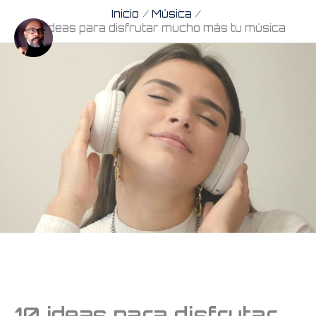
Ir
Inicio
Música
10 ideas para disfrutar mucho más tu música
al
contenido
10 ideas para disfrutar